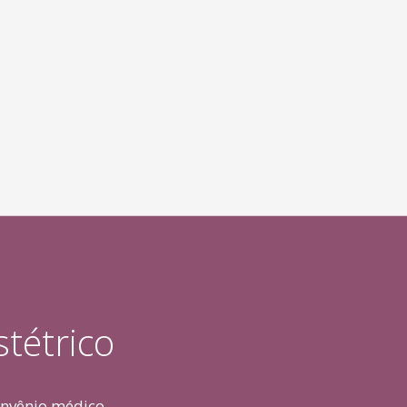
tétrico
onvênio médico.