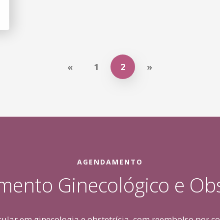
«
1
2
»
AGENDAMENTO
mento Ginecológico e Obs
cular em ginecologia e obstetrícia, com reembolso por c