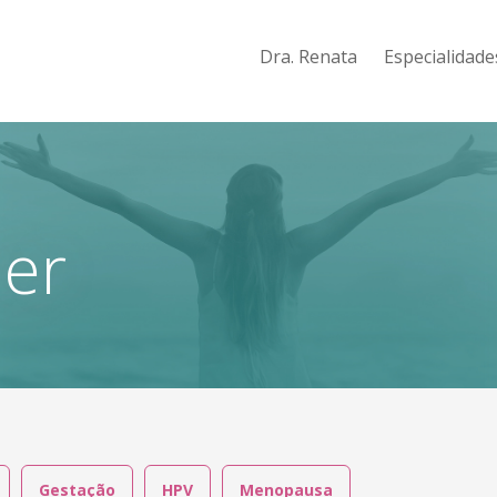
Dra. Renata
Especialidad
her
Gestação
HPV
Menopausa